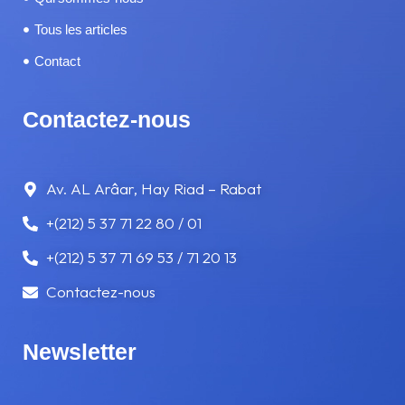
Tous les articles
SOMNOLENCE ET FATIGUE
Contact
TÉLÉPHONE AU VOLANT
Contactez-nous
TRAMWAY
VITESSE
Av. AL Arâar, Hay Riad – Rabat
+(212) 5 37 71 22 80 / 01
VOYAGE
+(212) 5 37 71 69 53 / 71 20 13
Contactez-nous
Newsletter