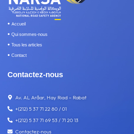
SÉCURITÉ ROUTIÈRE
Accueil
SERVICES
Qui sommes-nous
Tous les articles
SOMNOLENCE ET FATIGUE
Contact
TÉLÉPHONE AU VOLANT
Contactez-nous
TRAMWAY
VITESSE
Av. AL Arâar, Hay Riad – Rabat
+(212) 5 37 71 22 80 / 01
VOYAGE
+(212) 5 37 71 69 53 / 71 20 13
Contactez-nous