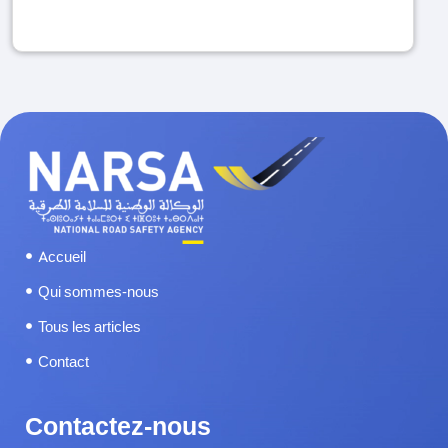
MOTO
PIÉTONS
PORT DU CASQUE
RAMADAN
SÉCURITÉ ROUTIÈRE
Accueil
SERVICES
Qui sommes-nous
Tous les articles
SOMNOLENCE ET FATIGUE
Contact
TÉLÉPHONE AU VOLANT
Contactez-nous
TRAMWAY