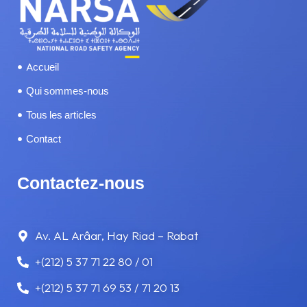
RAMADAN
SÉCURITÉ ROUTIÈRE
Accueil
SERVICES
Qui sommes-nous
Tous les articles
SOMNOLENCE ET FATIGUE
Contact
TÉLÉPHONE AU VOLANT
Contactez-nous
TRAMWAY
VITESSE
Av. AL Arâar, Hay Riad – Rabat
+(212) 5 37 71 22 80 / 01
VOYAGE
+(212) 5 37 71 69 53 / 71 20 13