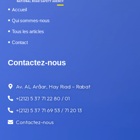
Accueil
SERVICES
Qui sommes-nous
Tous les articles
SOMNOLENCE ET FATIGUE
Contact
TÉLÉPHONE AU VOLANT
Contactez-nous
TRAMWAY
VITESSE
Av. AL Arâar, Hay Riad – Rabat
+(212) 5 37 71 22 80 / 01
VOYAGE
+(212) 5 37 71 69 53 / 71 20 13
Contactez-nous