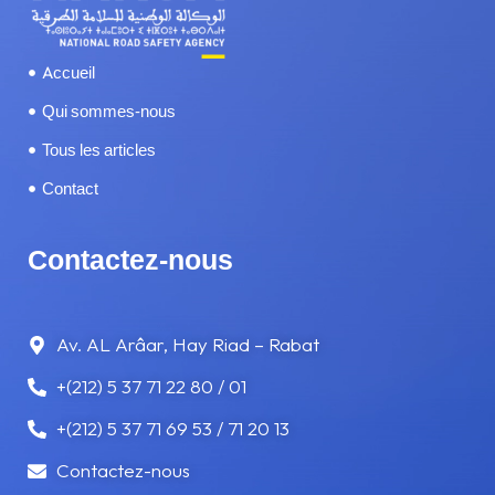
SÉCURITÉ ROUTIÈRE
Accueil
SERVICES
Qui sommes-nous
Tous les articles
SOMNOLENCE ET FATIGUE
Contact
TÉLÉPHONE AU VOLANT
Contactez-nous
TRAMWAY
VITESSE
Av. AL Arâar, Hay Riad – Rabat
+(212) 5 37 71 22 80 / 01
VOYAGE
+(212) 5 37 71 69 53 / 71 20 13
Contactez-nous