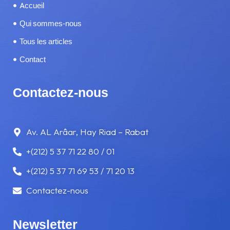
Accueil
SERVICES
Qui sommes-nous
Tous les articles
SOMNOLENCE ET FATIGUE
Contact
TÉLÉPHONE AU VOLANT
Contactez-nous
TRAMWAY
VITESSE
Av. AL Arâar, Hay Riad – Rabat
+(212) 5 37 71 22 80 / 01
VOYAGE
+(212) 5 37 71 69 53 / 71 20 13
Contactez-nous
Newsletter