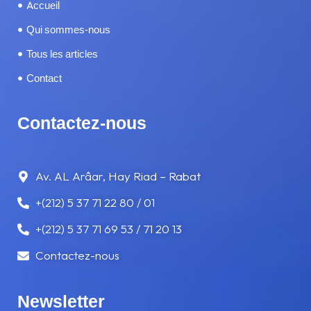
Accueil
SERVICES
Qui sommes-nous
Tous les articles
SOMNOLENCE ET FATIGUE
Contact
TÉLÉPHONE AU VOLANT
Contactez-nous
TRAMWAY
VITESSE
Av. AL Arâar, Hay Riad – Rabat
+(212) 5 37 71 22 80 / 01
VOYAGE
+(212) 5 37 71 69 53 / 71 20 13
Contactez-nous
Newsletter