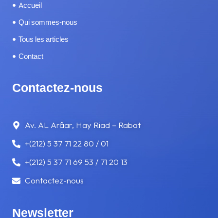
Accueil
SERVICES
Qui sommes-nous
Tous les articles
SOMNOLENCE ET FATIGUE
Contact
TÉLÉPHONE AU VOLANT
Contactez-nous
TRAMWAY
VITESSE
Av. AL Arâar, Hay Riad – Rabat
+(212) 5 37 71 22 80 / 01
VOYAGE
+(212) 5 37 71 69 53 / 71 20 13
Contactez-nous
Newsletter