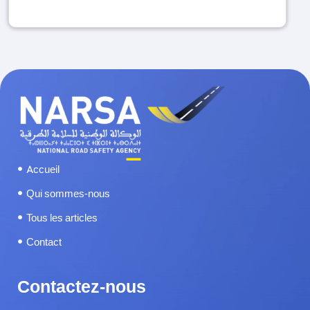
PIÉTONS
PORT DU CASQUE
RAMADAN
SÉCURITÉ ROUTIÈRE
Accueil
SERVICES
Qui sommes-nous
Tous les articles
SOMNOLENCE ET FATIGUE
Contact
TÉLÉPHONE AU VOLANT
Contactez-nous
TRAMWAY