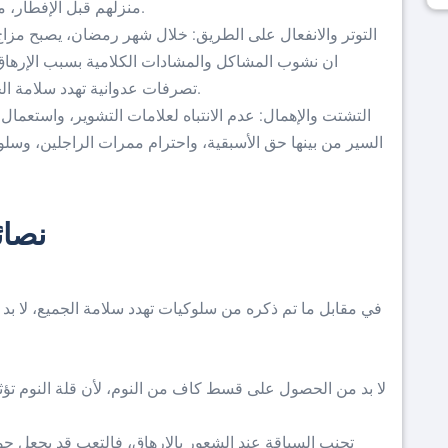
منزلهم قبل الإفطار، ما يرفع من احتمالية وقوع الحوادث بشكل كبير.
التوتر والانفعال على الطريق: خلال شهر رمضان، يصبح مزا
ان نشوب المشاكل والمشادات الكلامية بسبب الإرهاق 
تصرفات عدوانية تهدد سلامة الجميع، وهو ما يتنافى مع جوهر رمضان المبارك.
التشتت والإهمال: عدم الانتباه لعلامات التشوير، واستعمال 
السير من بينها حق الأسبقية، واحترام ممرات الراجلين، وسلو
نصائ
في مقابل ما تم ذكره من سلوكيات تهدد سلامة الجميع، لا ب
لا بد من الحصول على قسط كاف من النوم، لأن قلة النوم تؤثر
تجنب السياقة عند الشعور بالإرهاق، فالتعب قد يجعل 