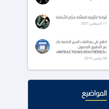
قَواعدٌ قانُونِية مُتعلّقة بحزَام السَّلامَة
11 أغسطس 2021
اطلع على مخالفات السير الخاصة بك
عبر التطبيق المحمول
«INFRACTIONS ROUTIÈRES»
08 نوفمبر 2019
المواضيع