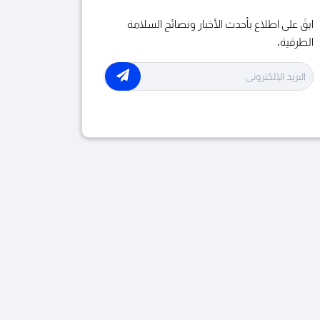
ابقَ على اطلاع بأحدث الأخبار ونصائح السلامة
الطريق
الطرقية.
الأدوية و القيادة
الدراجات النارية
الراجلون
الخوذة الواقية
رمضان
السلامة الطرقية
خدمات