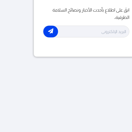
ابقَ على اطلاع بأحدث الأخبار ونصائح السلامة
الطريق
الطرقية.
الأدوية و القيادة
الدراجات النارية
الراجلون
الخوذة الواقية
رمضان
السلامة الطرقية
خدمات