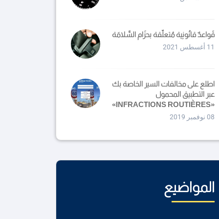
قَواعدٌ قانُونِية مُتعلّقة بحزَام السَّلامَة
11 أغسطس 2021
اطلع على مخالفات السير الخاصة بك
عبر التطبيق المحمول
«INFRACTIONS ROUTIÈRES»
08 نوفمبر 2019
المواضيع