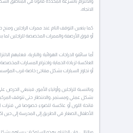
والالتزام بالسرعة المحددة قانونا في المناطق السكن
الاتجاه.
كما يتعين التوقف التام عند ممرات الراجلين ومنح 
أو فوق الأرصفة والممرات المخصصة للراجلين لما يس
أما سائقو الدراجات الهوائية والنارية، فعليهم الالتزا
العاكسة لزيادة الحماية واحترام المسارات المخصصة
أو تجاوز السيارات بشكل مفاجئ خاصة قرب المؤسسا
وبالنسبة للراجلين وأولياء الأمور، فينبغي الحرص 
بشكل عملي ومستمر، والانتظار حتى تتوقف المركبات 
فاتحة اللون أو عاكسة للضوء خصوصا في فترات الص
الأطفال الصغار في الطريق إلى المدرسة إلى حين اكت
وبالتالي، فإن الالتزام بهذه السلوكيات يساهم بش