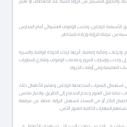
ية، والتحقق المستمر من الزوايا الميتة عند الانعطاف أو تغيير
حق الأسبقية للراجلين، وتجنب الوقوف العشوائي أمام المدارس
ببه من عرقلة للرؤية وزيادة للمخاطر.
م بإجراءات وقائية إضافية، أبرزها ارتداء الخوذة الواقية والسترة
 إن وجدت وإشارات المرور وعلامات الوقوف، وتفادي المناورات
ت التعليمية وفي أوقات الذروة.
على استعمال الممرات المخصصة للراجلين وتعليم الأطفال ذلك
تماما قبل العبور وعدم الاندفاع إلى الطريق، واختيار ملابس
باح الباكر أو في المساء لتسهيل الرؤية، فضلا عن مرافقة
سابهم المهارات الكافية للعبور الآمن.
كل مباشر في الحد من حوادث السير التي تستهدف الأطفال في